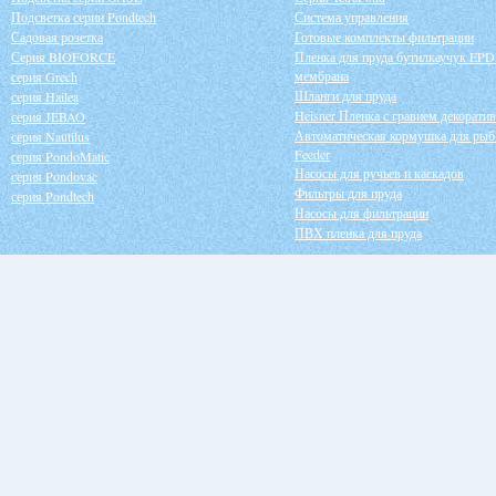
Подсветка серии Pondtech
Система управления
Садовая розетка
Готовые комплекты фильтрации
Серия BIOFORCE
Пленка для пруда бутилкаучук EP
мембрана
серия Grech
Шланги для пруда
серия Hailea
Heisner Пленка с гравием декорати
серия JEBAO
Автоматическая кормушка для рыб
серия Nautilus
Feeder
серия PondoMatic
Насосы для ручьев и каскадов
серия Pondovac
Фильтры для пруда
серия Pondtech
Насосы для фильтрации
ПВХ пленка для пруда