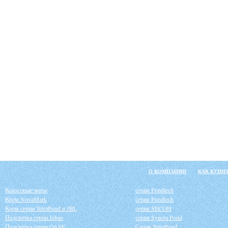
О КОМПАНИИ
КАК КУПИ
Кокосовые маты
серия Pondtech
Корм NovaMark
серия Pondtech
Корм серии TetraPond и JBL
серия SECOH
Подсветка серии Jebao
серия Syncra Pond
Подсветка серии OASE
Серия TetraPond