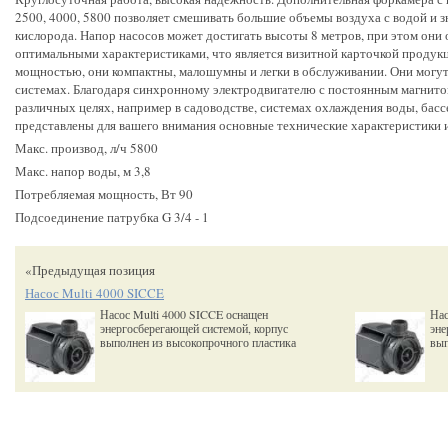
2500, 4000, 5800 позволяет смешивать большие объемы воздуха с водой и
кислорода. Напор насосов может достигать высоты 8 метров, при этом они
оптимальными характеристиками, что является визитной карточкой продук
мощностью, они компактны, малошумны и легки в обслуживании. Они могут р
системах. Благодаря синхронному электродвигателю с постоянным магнито
различных целях, например в садоводстве, системах охлаждения воды, бас
представлены для вашего внимания основные технические характеристики 
Макс. производ, л/ч 5800
Макс. напор воды, м 3,8
Потребляемая мощность, Вт 90
Подсоединение патрубка G 3/4 - 1
«Предыдущая позиция
Насос Multi 4000 SICCE
Насос Multi 4000 SICCE оснащен
Нас
энергосберегающей системой, корпус
эне
выполнен из высокопрочного пластика
вып