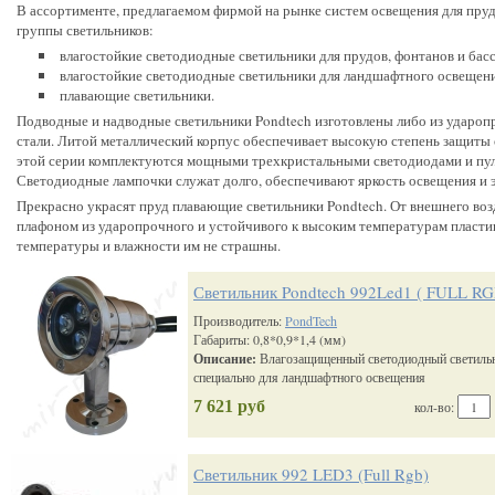
В ассортименте, предлагаемом фирмой на рынке систем освещения для пруд
группы светильников:
влагостойкие светодиодные светильники для прудов, фонтанов и бас
влагостойкие светодиодные светильники для ландшафтного освещен
плавающие светильники.
Подводные и надводные светильники Pondtech изготовлены либо из удароп
стали. Литой металлический корпус обеспечивает высокую степень защиты
этой серии комплектуются мощными трехкристальными светодиодами и пул
Светодиодные лампочки служат долго, обеспечивают яркость освещения и 
Прекрасно украсят пруд плавающие светильники Pondtech. От внешнего во
плафоном из ударопрочного и устойчивого к высоким температурам пластик
температуры и влажности им не страшны.
Светильник Pondtech 992Led1 ( FULL RG
Производитель:
PondTech
Габариты: 0,8*0,9*1,4 (мм)
Описание:
Влагозащищенный светодиодный светиль
специально для ландшафтного освещения
7 621 руб
кол-во:
Светильник 992 LED3 (Full Rgb)