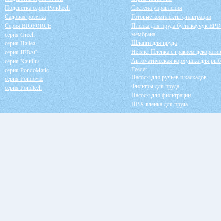
Подсветка серии Pondtech
Система управления
Садовая розетка
Готовые комплекты фильтрации
Серия BIOFORCE
Пленка для пруда бутилкаучук EP
мембрана
серия Grech
Шланги для пруда
серия Hailea
Heisner Пленка с гравием декорати
серия JEBAO
Автоматическая кормушка для рыб
серия Nautilus
Feeder
серия PondoMatic
Насосы для ручьев и каскадов
серия Pondovac
Фильтры для пруда
серия Pondtech
Насосы для фильтрации
ПВХ пленка для пруда