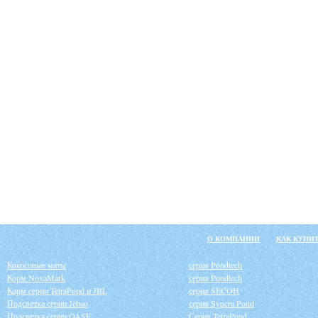
О КОМПАНИИ
КАК КУПИ
Кокосовые маты
серия Pondtech
Корм NovaMark
серия Pondtech
Корм серии TetraPond и JBL
серия SECOH
Подсветка серии Jebao
серия Syncra Pond
Подсветка серии OASE
Серия TetraPond