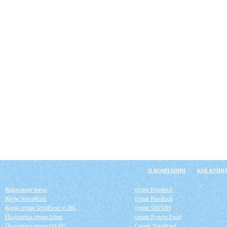
О КОМПАНИИ
КАК КУПИ
Кокосовые маты
серия Pondtech
Корм NovaMark
серия Pondtech
Корм серии TetraPond и JBL
серия SECOH
Подсветка серии Jebao
серия Syncra Pond
Подсветка серии OASE
Серия TetraPond