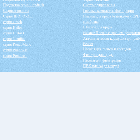
Подсветка серии Pondtech
Система управления
Садовая розетка
Готовые комплекты фильтрации
Серия BIOFORCE
Пленка для пруда бутилкаучук EP
мембрана
серия Grech
Шланги для пруда
серия Hailea
Heisner Пленка с гравием декорати
серия JEBAO
Автоматическая кормушка для рыб
серия Nautilus
Feeder
серия PondoMatic
Насосы для ручьев и каскадов
серия Pondovac
Фильтры для пруда
серия Pondtech
Насосы для фильтрации
ПВХ пленка для пруда